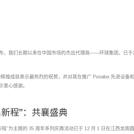
幸地宣布，我们长期以来在中国市场的杰出代理商——环球集团，已于2
5 载的辉煌成就表示最热烈的祝贺，并对其在推广 Posalux 先进
示衷心感谢。
启新程”：共襄盛典
程”为主题的 35 周年系列庆典活动已于 12 月 1 日在江西龙南