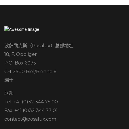
波萨勒克斯（Posalux）总部地址:
18, F. Oppliger
P.O. Box 6075
CH-2500 Biel/Bienne 6
瑞士
联系:
Tel. +41 (0)32 344 75 00
Fax. +41 (0)32 344 77 01
contact@posalux.com