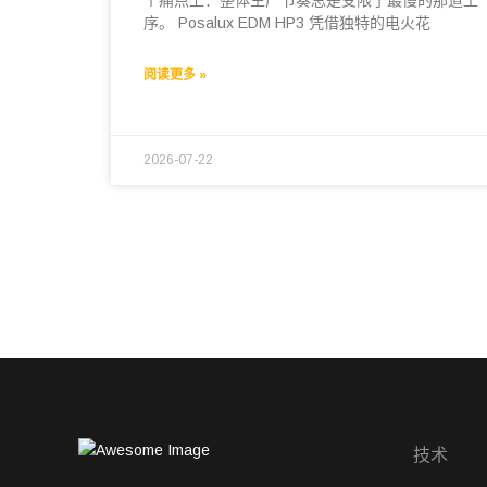
个痛点上：整体生产节奏总是受限于最慢的那道工
序。 Posalux EDM HP3 凭借独特的电火花
阅读更多 »
2026-07-22
技术