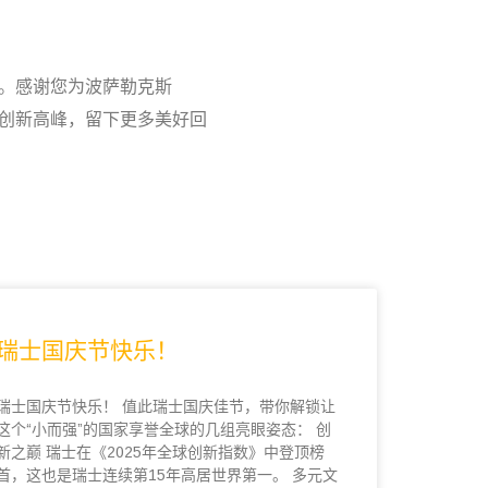
成员。感谢您为波萨勒克斯
攀创新高峰，留下更多美好回
瑞士国庆节快乐！
瑞士国庆节快乐！ 值此瑞士国庆佳节，带你解锁让
这个“小而强”的国家享誉全球的几组亮眼姿态： 创
新之巅 瑞士在《2025年全球创新指数》中登顶榜
首，这也是瑞士连续第15年高居世界第一。 多元文