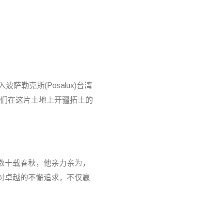
萨勒克斯(Posalux)台湾
为我们在这片土地上开疆拓土的
。数十载春秋，他亲力亲为，
n对卓越的不懈追求，不仅赢