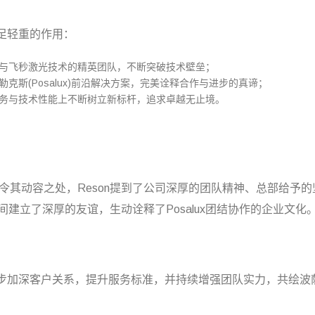
举足轻重的作用：
与飞秒激光技术的精英团队，不断突破技术壁垒；
克斯(Posalux)前沿解决方案，完美诠释合作与进步的真谛；
务与技术性能上不断树立新标杆，追求卓越无止境。
ux)最令其动容之处，Reson提到了公司深厚的团队精神、总部给
建立了深厚的友谊，生动诠释了Posalux团结协作的企业文化
一步加深客户关系，提升服务标准，并持续增强团队实力，共绘波萨勒克