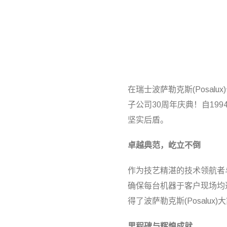
在瑞士波萨勒克斯(Posalu
子公司30周年庆典！自19
坚实后盾。
卓越典范，屹立不倒
作为技艺精湛的技术领航者
确保每台机器于客户现场均
得了波萨勒克斯(Posal
里程碑与辉煌成就