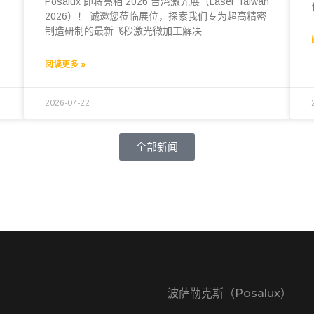
Posalux 即将亮相 2026 台湾激光展（Laser Taiwan
2026）！ 诚邀您莅临展位，探索我们专为超高精密
制造研制的最新飞秒激光微加工解决
阅读更多 »
2026-07-22
全部新闻
波萨勒克斯（Posalux）